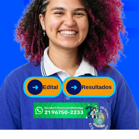
➜
➜
Edital
Resultados